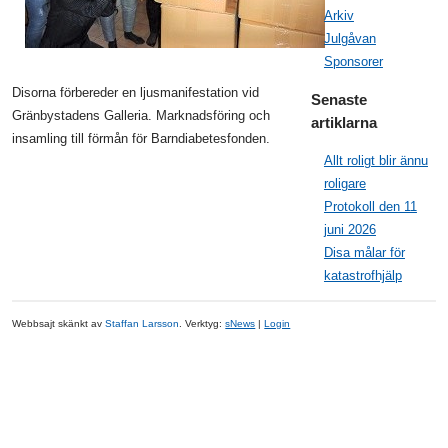
Arkiv
Julgåvan
Sponsorer
Disorna förbereder en ljusmanifestation vid
Senaste
Gränbystadens Galleria. Marknadsföring och
artiklarna
insamling till förmån för Barndiabetesfonden.
Allt roligt blir ännu
roligare
Protokoll den 11
juni 2026
Disa målar för
katastrofhjälp
Webbsajt skänkt av
Staffan Larsson
. Verktyg:
sNews
|
Login