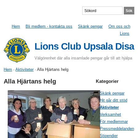
Hem
Bli medlem - kontakta oss
Skänk pengar
Om oss och
Lions
Lions Club Upsala Disa
Välgörenhet där alla insamlade pengar går till att hjälpa
Hem
·
Aktiviteter
· Alla Hjärtans helg
Alla Hjärtans helg
Kategorier
Skänk pengar
Hit går ditt stöd
Aktiviteter
Verksamhet
För medlemmar
Pressmeddelanden
Stipendier