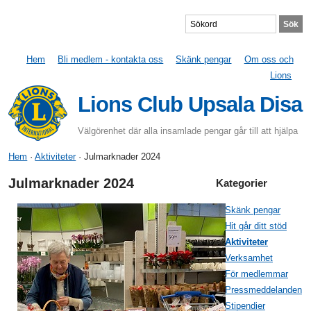
Hem
Bli medlem - kontakta oss
Skänk pengar
Om oss och
Lions
Lions Club Upsala Disa
Välgörenhet där alla insamlade pengar går till att hjälpa
Hem
·
Aktiviteter
· Julmarknader 2024
Julmarknader 2024
Kategorier
Skänk pengar
Hit går ditt stöd
Aktiviteter
Verksamhet
För medlemmar
Pressmeddelanden
Stipendier