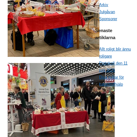
Arkiv
Julgåvan
Sponsorer
Senaste
artiklarna
Allt roligt blir ännu
roligare
Protokoll den 11
juni 2026
Disa målar för
katastrofhjälp