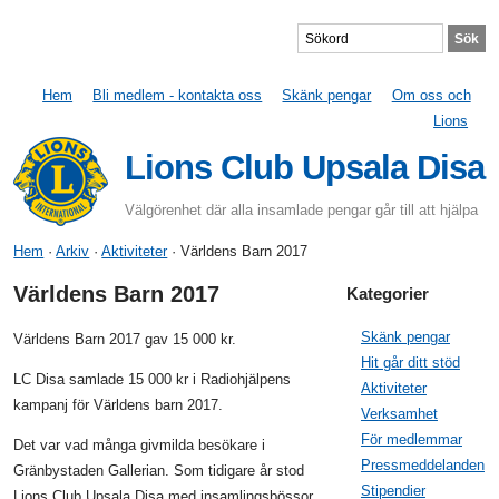
Hem
Bli medlem - kontakta oss
Skänk pengar
Om oss och
Lions
Lions Club Upsala Disa
Välgörenhet där alla insamlade pengar går till att hjälpa
Hem
·
Arkiv
·
Aktiviteter
· Världens Barn 2017
Världens Barn 2017
Kategorier
Skänk pengar
Världens Barn 2017 gav 15 000 kr.
Hit går ditt stöd
LC Disa samlade 15 000 kr i Radiohjälpens
Aktiviteter
kampanj för Världens barn 2017.
Verksamhet
För medlemmar
Det var vad många givmilda besökare i
Pressmeddelanden
Gränbystaden Gallerian. Som tidigare år stod
Stipendier
Lions Club Upsala Disa med insamlingsbössor