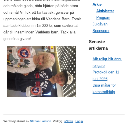
Arkiv
och målade glada, röda hjärtan på både stora
Aktiviteter
och små! Vi fick ett fantastiskt gensvar på
Program
uppmaningen att bidra till Världens Barn. Totalt
Julgåvan
samlade klubben in 15 000 kr, som oavkortat
Sponsorer
går till insamlingen Världens barn. Tack alla
generösa givare!
Senaste
artiklarna
Allt roligt blir ännu
roligare
Protokoll den 11
juni 2026
Disa målar för
katastrofhjälp
Webbsajt skänkt av
Staffan Larsson
. Verktyg:
sNews
|
Login