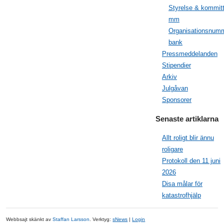
Styrelse & kommit
mm
Organisationsnumm
bank
Pressmeddelanden
Stipendier
Arkiv
Julgåvan
Sponsorer
Senaste artiklarna
Allt roligt blir ännu
roligare
Protokoll den 11 juni
2026
Disa målar för
katastrofhjälp
Webbsajt skänkt av
Staffan Larsson
. Verktyg:
sNews
|
Login