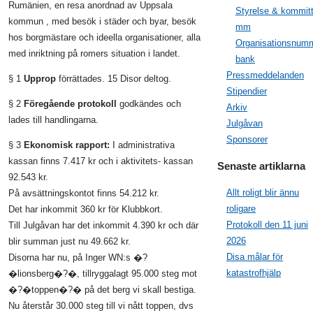
Rumänien, en resa anordnad av Uppsala
Styrelse & kommit
kommun , med besök i städer och byar, besök
mm
hos borgmästare och ideella organisationer, alla
Organisationsnumm
med inriktning på romers situation i landet.
bank
Pressmeddelanden
§ 1
Upprop
förrättades. 15 Disor deltog.
Stipendier
§ 2
Föregående protokoll
godkändes och
Arkiv
lades till handlingarna.
Julgåvan
Sponsorer
§ 3
Ekonomisk rapport:
I administrativa
kassan finns 7.417 kr och i aktivitets- kassan
Senaste artiklarna
92.543 kr.
Allt roligt blir ännu
På avsättningskontot finns 54.212 kr.
roligare
Det har inkommit 360 kr för Klubbkort.
Protokoll den 11 juni
Till Julgåvan har det inkommit 4.390 kr och där
2026
blir summan just nu 49.662 kr.
Disa målar för
Disorna har nu, på Inger WN:s �?
katastrofhjälp
�lionsberg�?�, tillryggalagt 95.000 steg mot
�?�toppen�?� på det berg vi skall bestiga.
Nu återstår 30.000 steg till vi nått toppen, dvs