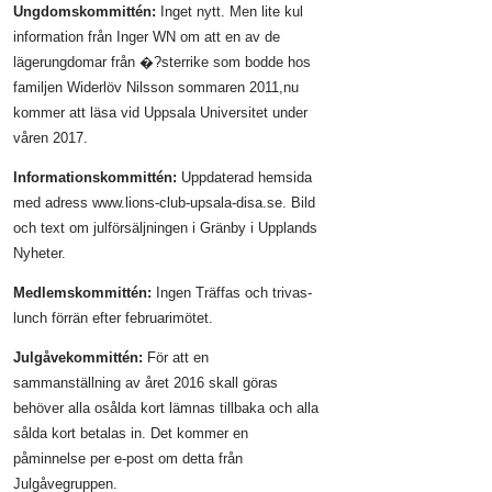
Ungdomskommittén:
Inget nytt. Men lite kul
information från Inger WN om att en av de
lägerungdomar från �?sterrike som bodde hos
familjen Widerlöv Nilsson sommaren 2011,nu
kommer att läsa vid Uppsala Universitet under
våren 2017.
Informationskommittén:
Uppdaterad hemsida
med adress www.lions-club-upsala-disa.se. Bild
och text om julförsäljningen i Gränby i Upplands
Nyheter.
Medlemskommittén:
Ingen Träffas och trivas-
lunch förrän efter februarimötet.
Julgåvekommittén:
För att en
sammanställning av året 2016 skall göras
behöver alla osålda kort lämnas tillbaka och alla
sålda kort betalas in. Det kommer en
påminnelse per e-post om detta från
Julgåvegruppen.