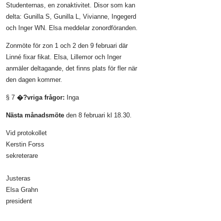
Studenternas, en zonaktivitet. Disor som kan
delta: Gunilla S, Gunilla L, Vivianne, Ingegerd
och Inger WN. Elsa meddelar zonordföranden.
Zonmöte för zon 1 och 2 den 9 februari där
Linné fixar fikat. Elsa, Lillemor och Inger
anmäler deltagande, det finns plats för fler när
den dagen kommer.
§ 7
�?vriga frågor:
Inga
Nästa månadsmöte
den 8 februari kl 18.30.
Vid protokollet
Kerstin Forss
sekreterare
Justeras
Elsa Grahn
president