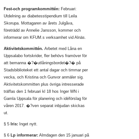
Fest-och programkommittén:
Februari:
Utdelning av diabetesstipendium till Leila
Skorupa. Mottagaren av årets Julgåva,
företrädd av Annelie Jansson, kommer och
informerar om KFUM.s verksamhet vid Alnäs.
Aktivitetskommittén.
Arbetet med Låna en
Uppsalabo fortskrider, fler behövs framöver för
att bemanna �?�utlåningsbordet�?� på
Stadsbiblioteket ett antal dagar och timmar per
vecka, och Kristina och Gunvor anmäler sig.
Aktivitetskommitten plus övriga intresserade
träffas den 1 februari kl 18 hos Inger WN i
Gamla Uppsala för planering och idéförslag för
våren 2017. �?ven separat inbjudan skickas
ut.
§ 5
Iris:
Inget nytt.
§ 6
Lp informerar:
Almdagen den 15 januari på