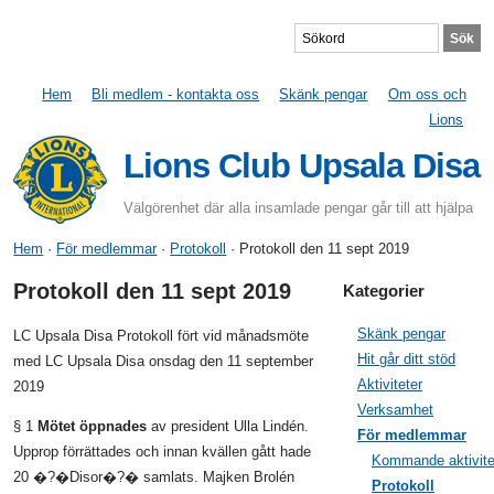
Hem
Bli medlem - kontakta oss
Skänk pengar
Om oss och
Lions
Lions Club Upsala Disa
Välgörenhet där alla insamlade pengar går till att hjälpa
Hem
·
För medlemmar
·
Protokoll
· Protokoll den 11 sept 2019
Protokoll den 11 sept 2019
Kategorier
Skänk pengar
LC Upsala Disa Protokoll fört vid månadsmöte
Hit går ditt stöd
med LC Upsala Disa onsdag den 11 september
Aktiviteter
2019
Verksamhet
§ 1
Mötet öppnades
av president Ulla Lindén.
För medlemmar
Upprop förrättades och innan kvällen gått hade
Kommande aktivite
20 �?�Disor�?� samlats. Majken Brolén
Protokoll