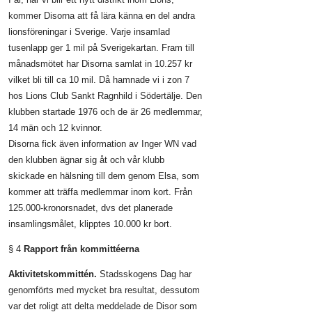
kommer Disorna att få lära känna en del andra
lionsföreningar i Sverige. Varje insamlad
tusenlapp ger 1 mil på Sverigekartan. Fram till
månadsmötet har Disorna samlat in 10.257 kr
vilket bli till ca 10 mil. Då hamnade vi i zon 7
hos Lions Club Sankt Ragnhild i Södertälje. Den
klubben startade 1976 och de är 26 medlemmar,
14 män och 12 kvinnor.
Disorna fick även information av Inger WN vad
den klubben ägnar sig åt och vår klubb
skickade en hälsning till dem genom Elsa, som
kommer att träffa medlemmar inom kort. Från
125.000-kronorsnadet, dvs det planerade
insamlingsmålet, klipptes 10.000 kr bort.
§ 4
Rapport från kommittéerna
Aktivitetskommittén.
Stadsskogens Dag har
genomförts med mycket bra resultat, dessutom
var det roligt att delta meddelade de Disor som