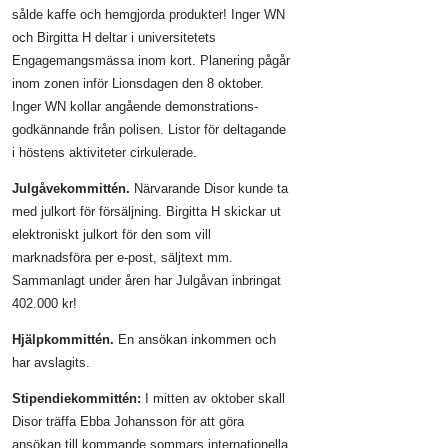
sålde kaffe och hemgjorda produkter! Inger WN
och Birgitta H deltar i universitetets
Engagemangsmässa inom kort. Planering pågår
inom zonen inför Lionsdagen den 8 oktober.
Inger WN kollar angående demonstrations-
godkännande från polisen. Listor för deltagande
i höstens aktiviteter cirkulerade.
Julgåvekommittén.
Närvarande Disor kunde ta
med julkort för försäljning. Birgitta H skickar ut
elektroniskt julkort för den som vill
marknadsföra per e-post, säljtext mm.
Sammanlagt under åren har Julgåvan inbringat
402.000 kr!
Hjälpkommittén.
En ansökan inkommen och
har avslagits.
Stipendiekommittén:
I mitten av oktober skall
Disor träffa Ebba Johansson för att göra
ansökan till kommande sommars internationella