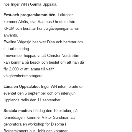
hos Inger WN i Gamla Uppsala.
Fest-och programkommittén.
I oktober
kommer Alnäs, dvs Rasmus Ornstein från
KFUM och berättar hur Julgåvepengarna har
använts.
Evelina Vågesjö besöker Disa och berättar om
sitt arbete idag.
I november hoppas vi att Christer Nordström
kan komma på besök och beslut om att han då
får 2.000 kr att lämna till valfri
välgörenhetsmottagare.
Låna en Uppsalabo:
Inger WN informerade om
eventet den 5 september och om intervjun i
Upplands radio den 11 september.
Sociala medier:
Lördag den 19 oktober, på
förmiddagen, kommer Viktor Sundman att
genomföra en workshop för Disorna i
Borgerskapets hus. Inbjudan kommer.