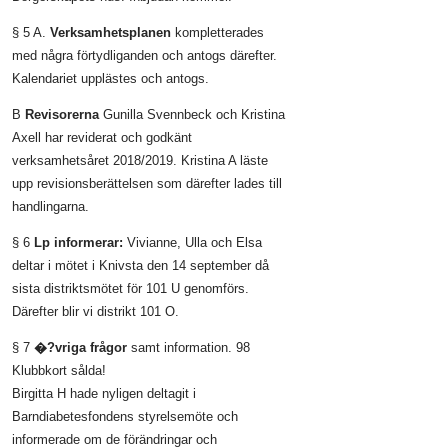
§ 5 A.
Verksamhetsplanen
kompletterades
med några förtydliganden och antogs därefter.
Kalendariet upplästes och antogs.
B
Revisorerna
Gunilla Svennbeck och Kristina
Axell har reviderat och godkänt
verksamhetsåret 2018/2019. Kristina A läste
upp revisionsberättelsen som därefter lades till
handlingarna.
§ 6
Lp informerar:
Vivianne, Ulla och Elsa
deltar i mötet i Knivsta den 14 september då
sista distriktsmötet för 101 U genomförs.
Därefter blir vi distrikt 101 O.
§ 7
�?vriga frågor
samt information. 98
Klubbkort sålda!
Birgitta H hade nyligen deltagit i
Barndiabetesfondens styrelsemöte och
informerade om de förändringar och