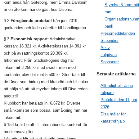
kom ända från Göteborg, men Emma Dahlbom
Styrelse & kommit
är en återkommande gäst hos Disorna.
mm
Organisationsnumm
§ 2
Föregående protokoll
från juni 2019
bank
godkändes och lades därefter till handlingarna.
Pressmeddelanden
§ 3
Ekonomisk rapport:
Administrativa
Stipendier
kassan: 18.321 kr. Aktivitetskassan 14.391 kr
Arkiv
och på avsättningskontot 20.309 kr.
Julgåvan
Inkommet: Från Stadsskogens dag har
Sponsorer
inkommit 3.258 kr med swish, men med
Senaste artiklarna
kontanter blev det runt 5.500 kr. Stort tack till
de Disor som bidrog med fikabröd och till saker
Allt roligt blir ännu
att sälja så att så mycket inkom till Disa redan i
roligare
augusti!
Protokoll den 11 juni
Klubbkort har betalats in, 6.672 kr. Diverse
2026
småinkomster som bössa, samåkning mm har
Disa målar för
inkommit.
katastrofhjälp
6.153 kr är betalt till internationella kontoret för
medlemsavgifter.
I år, när vi blir ett nytt distrikt inom Lions,