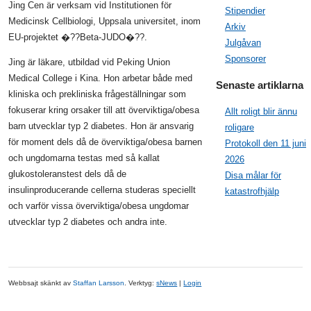
Jing Cen är verksam vid Institutionen för
Stipendier
Medicinsk Cellbiologi, Uppsala universitet, inom
Arkiv
EU-projektet �??Beta-JUDO�??.
Julgåvan
Sponsorer
Jing är läkare, utbildad vid Peking Union
Medical College i Kina. Hon arbetar både med
Senaste artiklarna
kliniska och prekliniska frågeställningar som
fokuserar kring orsaker till att överviktiga/obesa
Allt roligt blir ännu
barn utvecklar typ 2 diabetes. Hon är ansvarig
roligare
för moment dels då de överviktiga/obesa barnen
Protokoll den 11 juni
och ungdomarna testas med så kallat
2026
glukostoleranstest dels då de
Disa målar för
insulinproducerande cellerna studeras speciellt
katastrofhjälp
och varför vissa överviktiga/obesa ungdomar
utvecklar typ 2 diabetes och andra inte.
Webbsajt skänkt av
Staffan Larsson
. Verktyg:
sNews
|
Login