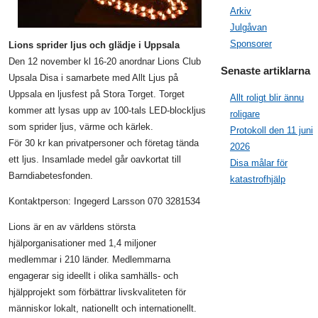
Arkiv
Julgåvan
Sponsorer
Lions sprider ljus och glädje i Uppsala
Den 12 november kl 16-20 anordnar Lions Club
Senaste artiklarna
Upsala Disa i samarbete med Allt Ljus på
Uppsala en ljusfest på Stora Torget. Torget
Allt roligt blir ännu
kommer att lysas upp av 100-tals LED-blockljus
roligare
som sprider ljus, värme och kärlek.
Protokoll den 11 juni
För 30 kr kan privatpersoner och företag tända
2026
ett ljus. Insamlade medel går oavkortat till
Disa målar för
Barndiabetesfonden.
katastrofhjälp
Kontaktperson: Ingegerd Larsson 070 3281534
Lions är en av världens största
hjälporganisationer med 1,4 miljoner
medlemmar i 210 länder. Medlemmarna
engagerar sig ideellt i olika samhälls- och
hjälpprojekt som förbättrar livskvaliteten för
människor lokalt, nationellt och internationellt.