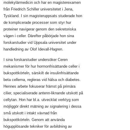
molekylärmedicin och har en magisterexamen
från Friedrich Schiller universitetet i Jena,
Tyskland. I sin magisteruppsats studerade hon
de komplicerade processer som styr hur
proteiner navigerar genom den sekretoriska
vägen i celler. Därefter påbörjade hon sina
forskarstudier vid Uppsala universitet under
handledning av Olof Idevall-Hagren.
I sina forskarstudier undersöker Ceren
mekanismer för hur hormonfrisättande celler i
bukspottkörteln, särskilt de insulinfrisättande
beta cellerna, regleras vid hälsa och diabetes.
Hennes arbete fokuserar främst på primära
cilier, specialiserade antenn-liknande utskott på
cellytan. Hon har bl.a. utvecklat verktyg som
möjliggör direkt mätning av signalering i dessa
små utskott i intakt vävnad från
bukspottkörteln. Genom att använda
högupplösande tekniker för avbildning av