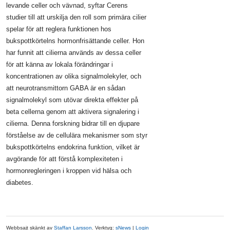
levande celler och vävnad, syftar Cerens
studier till att urskilja den roll som primära cilier
spelar för att reglera funktionen hos
bukspottkörtelns hormonfrisättande celler. Hon
har funnit att cilierna används av dessa celler
för att känna av lokala förändringar i
koncentrationen av olika signalmolekyler, och
att neurotransmittorn GABA är en sådan
signalmolekyl som utövar direkta effekter på
beta cellerna genom att aktivera signalering i
cilierna. Denna forskning bidrar till en djupare
förståelse av de cellulära mekanismer som styr
bukspottkörtelns endokrina funktion, vilket är
avgörande för att förstå komplexiteten i
hormonregleringen i kroppen vid hälsa och
diabetes.
Webbsajt skänkt av
Staffan Larsson
. Verktyg:
sNews
|
Login