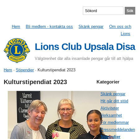
Hem
Bli medlem - kontakta oss
Skänk pengar
Om oss och
Lions
Lions Club Upsala Disa
Välgörenhet där alla insamlade pengar går till att hjälpa
Hem
·
Stipendier
· Kulturstipendiat 2023
Kulturstipendiat 2023
Kategorier
Skänk pengar
Hit går ditt stöd
Aktiviteter
Verksamhet
För medlemmar
Pressmeddelanden
Stipendier