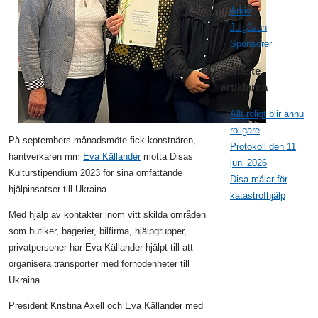
Arkiv
Julgåvan
Sponsorer
Senaste
artiklarna
Allt roligt blir ännu
roligare
På septembers månadsmöte fick konstnären,
Protokoll den 11
hantverkaren mm
Eva Källander
motta Disas
juni 2026
Kulturstipendium 2023 för sina omfattande
Disa målar för
hjälpinsatser till Ukraina.
katastrofhjälp
Med hjälp av kontakter inom vitt skilda områden
som butiker, bagerier, bilfirma, hjälpgrupper,
privatpersoner har Eva Källander hjälpt till att
organisera transporter med förnödenheter till
Ukraina.
President Kristina Axell och Eva Källander med