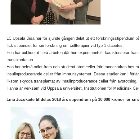
LC Upsala Disa har för sjunde gången delat ut ett forskningsstipendium på
fick stipendiet för sin forskning om cellterapier vid typ 1 diabetes.
Hon har publicerat flera arbeten där hon experimentellt karakteriserar fra
transplantation.
Hon har också odlat fram och studerat stamceller från moderkakan hos 
insulinproducerande celler från immunsystemet. Dessa studier kan i förlängn
liksom skydda transplantat av insulinproducerande celler från avstötning.
Hanna är verksam vid Uppsala universitet, Institutionen för Medicinsk Cel
Lina Juzokaite tilldelas 2018 års stipendium på 10 000 kronor för si