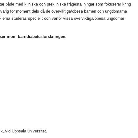
tar både med kliniska och prekliniska frågeställningar som fokuserar kring
 ansvarig för moment dels då de överviktiga/obesa barnen och ungdomarna
llerna studeras speciellt och varför vissa överviktiga/obesa ungdomar
atser inom barndiabetesforskningen.
ik, vid Uppsala universitet.