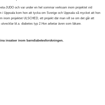
t Beta-JUDO och var under en hel sommar verksam inom projektet vid
elsen i Uppsala kom hon att tycka om Sverige och Uppsala så mycket att hon
sam inom projektet ULSCHED, ett projekt där man vill se om det går att
ch utvecklar bl.a. diabetes typ 2.Hon arbetar även som läkare.
 sina insatser inom barndiabetesforskningen.