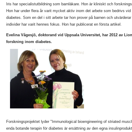
Iris har specialistutbildning som barnläkare. Hon är kliniskt och forskni
Hon har under flera år varit mycket aktiv inom det arbete som bedrivs vid
diabetes. Som en del i sitt arbete tar hon prover på barnen och utvärdera
individer har varit hennes fokus. Hon har publicerat en första artikel.
Evelina Vågesjö, doktorand vid Uppsala Universitet, har 2012 av Lion
forskning inom diabetes.
Forskningsprojektet lyder "Immunological bioengineering of striated muscl
enda botande terapin för diabetes är ersättning av den egna insulinprodu