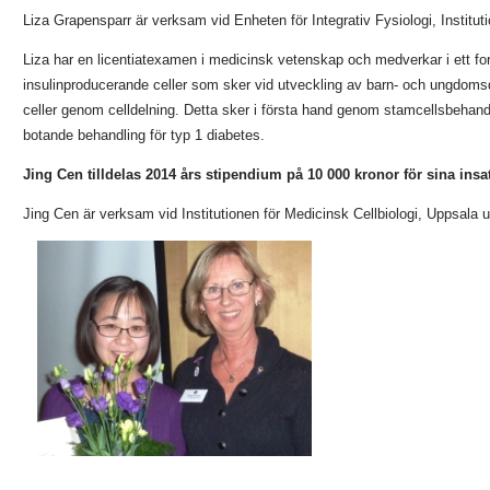
Liza Grapensparr är verksam vid Enheten för Integrativ Fysiologi, Instituti
Liza har en licentiatexamen i medicinsk vetenskap och medverkar i ett fors
insulinproducerande celler som sker vid utveckling av barn- och ungdomsd
celler genom celldelning. Detta sker i första hand genom stamcellsbehand
botande behandling för typ 1 diabetes.
Jing Cen tilldelas 2014 års stipendium på 10 000 kronor för sina ins
Jing Cen är verksam vid Institutionen för Medicinsk Cellbiologi, Uppsala 