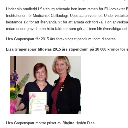
Under sin studietid i Salzburg arbetade hon inom ramen för EU-projekte
Institutionen för Medicinsk Cellbiologi, Uppsala universitet. Under vist
bestämde sig för att återvända hit för att arbeta och forska. Hon är verk
redan under graviditeten hitta faktorer som gör att barn blir överviktiga o
Liza Grapensparr får 2015 års forskningsstipendium inom diabetes.
Liza Grapensparr tilldelas 2015 års stipendium på 10 000 kronor för
Liza Garpensparr mottar priset av Birgitta Hydén Disa