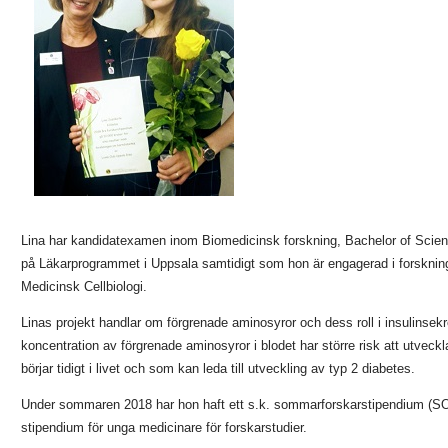
Lina har kandidatexamen inom Biomedicinsk forskning, Bachelor of Scienc
på Läkarprogrammet i Uppsala samtidigt som hon är engagerad i forsknings
Medicinsk Cellbiologi.
Linas projekt handlar om förgrenade aminosyror och dess roll i insulinsek
koncentration av förgrenade aminosyror i blodet har större risk att utveck
börjar tidigt i livet och som kan leda till utveckling av typ 2 diabetes.
Under sommaren 2018 har hon haft ett s.k. sommarforskarstipendium (S
stipendium för unga medicinare för forskarstudier.