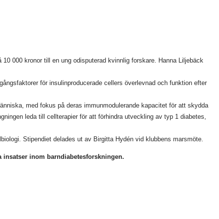
 10 000 kronor till en ung odisputerad kvinnlig forskare. Hanna Liljebäck
mgångsfaktorer för insulinproducerade cellers överlevnad och funktion efter
människa, med fokus på deras immunmodulerande kapacitet för att skydda
ingen leda till cellterapier för att förhindra utveckling av typ 1 diabetes,
lbiologi. Stipendiet delades ut av Birgitta Hydén vid klubbens marsmöte.
na insatser inom barndiabetesforskningen.