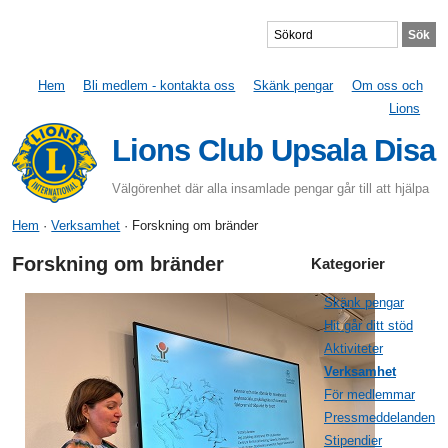
Hem
Bli medlem - kontakta oss
Skänk pengar
Om oss och
Lions
Lions Club Upsala Disa
Välgörenhet där alla insamlade pengar går till att hjälpa
Hem
·
Verksamhet
· Forskning om bränder
Forskning om bränder
Kategorier
Skänk pengar
Hit går ditt stöd
Aktiviteter
Verksamhet
För medlemmar
Pressmeddelanden
Stipendier