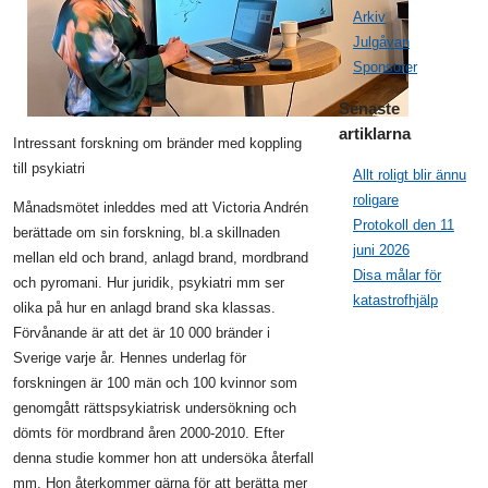
Arkiv
Julgåvan
Sponsorer
Senaste
artiklarna
Intressant forskning om bränder med koppling
till psykiatri
Allt roligt blir ännu
roligare
Månadsmötet inleddes med att Victoria Andrén
Protokoll den 11
berättade om sin forskning, bl.a skillnaden
juni 2026
mellan eld och brand, anlagd brand, mordbrand
Disa målar för
och pyromani. Hur juridik, psykiatri mm ser
katastrofhjälp
olika på hur en anlagd brand ska klassas.
Förvånande är att det är 10 000 bränder i
Sverige varje år. Hennes underlag för
forskningen är 100 män och 100 kvinnor som
genomgått rättspsykiatrisk undersökning och
dömts för mordbrand åren 2000-2010. Efter
denna studie kommer hon att undersöka återfall
mm. Hon återkommer gärna för att berätta mer