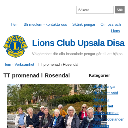
Hem
Bli medlem - kontakta oss
Skänk pengar
Om oss och
Lions
Lions Club Upsala Disa
Välgörenhet där alla insamlade pengar går till att hjälpa
Hem
·
Verksamhet
· TT promenad i Rosendal
TT promenad i Rosendal
Kategorier
Skänk pengar
Hit går ditt stöd
Aktiviteter
Verksamhet
För medlemmar
Pressmeddelanden
Stipendier