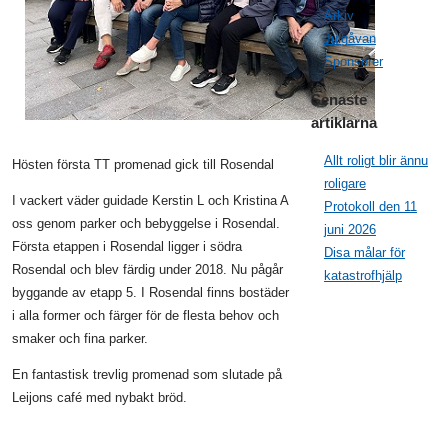
Arkiv
Julgåvan
Sponsorer
Senaste
artiklarna
Allt roligt blir ännu
Hösten första TT promenad gick till Rosendal
roligare
I vackert väder guidade Kerstin L och Kristina A
Protokoll den 11
oss genom parker och bebyggelse i Rosendal.
juni 2026
Första etappen i Rosendal ligger i södra
Disa målar för
Rosendal och blev färdig under 2018. Nu pågår
katastrofhjälp
byggande av etapp 5. I Rosendal finns bostäder
i alla former och färger för de flesta behov och
smaker och fina parker.
En fantastisk trevlig promenad som slutade på
Leijons café med nybakt bröd.