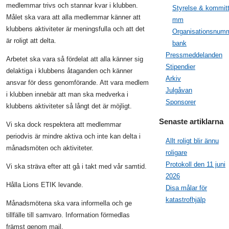
medlemmar trivs och stannar kvar i klubben.
Styrelse & kommit
Målet ska vara att alla medlemmar känner att
mm
klubbens aktiviteter är meningsfulla och att det
Organisationsnumm
är roligt att delta.
bank
Pressmeddelanden
Arbetet ska vara så fördelat att alla känner sig
Stipendier
delaktiga i klubbens åtaganden och känner
Arkiv
ansvar för dess genomförande. Att vara medlem
Julgåvan
i klubben innebär att man ska medverka i
Sponsorer
klubbens aktiviteter så långt det är möjligt.
Senaste artiklarna
Vi ska dock respektera att medlemmar
periodvis är mindre aktiva och inte kan delta i
Allt roligt blir ännu
månadsmöten och aktiviteter.
roligare
Protokoll den 11 juni
Vi ska sträva efter att gå i takt med vår samtid.
2026
Hålla Lions ETIK levande.
Disa målar för
katastrofhjälp
Månadsmötena ska vara informella och ge
tillfälle till samvaro. Information förmedlas
främst genom mail.